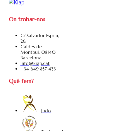
On trobar-nos
C/.Salvador Espriu,
26,
Caldes de
Montbui, 08140
Barcelona,
info@kiap.cat
+34 649 857 433
Qué fem?
Judo