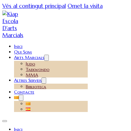
Vés al contingut principal
Omet la visita
Inici
Qui Som
Arts Marcials
Judo
Taekwondo
MMA
Altres Serveis
Biblioteca
Contacte
Inici