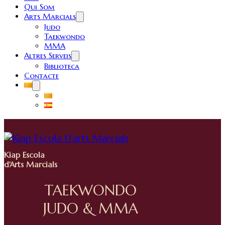
Qui Som
Arts Marcials
Judo
Taekwondo
MMA
Altres Serveis
Biblioteca
Contacte
Kiap Escola
d'Arts Marcials
TAEKWONDO
JUDO & MMA